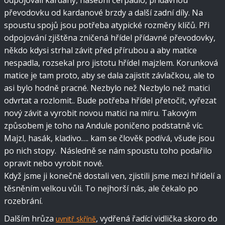
odpojovali kardany, hasební čerpadlo, přídavnou
převodovku od kardanové brzdy a další zadní díly. Na
spoustu spojů jsou potřeba atypické rozměry klíčů. Při
odpojování zjištěna zničená hřídel přídavné převodovky,
někdo kdysi strhal závit před přírubou a aby matice
nespadla, rozsekal pro jistotu hřídel majzlem. Korunková
matice je tam proto, aby se dala zajistit závlačkou, ale to
asi bylo hodně pracné. Nezbylo než Nezbylo než matici
odvrtat a rozlomit.. Bude potřeba hřídel přetočit, vyřezat
nový závit a vyrobit novou matici na míru. Takovým
způsobem je toho na Andule poničeno podstatně víc.​
Majzl, hasák, kladivo…. kam se člověk podívá, všude jsou
po nich stopy. Následně se nám spoustu toho podařilo
opravit nebo vyrobit nové.
Když jsme ji konečně dostali ven, zjistili jsme mezi hřídelí a
těsněním velkou vůli. To nejhorší nás, ale čekalo po
rozebrání.
Dalším hrůza
, vydřená řadící vidlička skoro do
uvnitř skříně