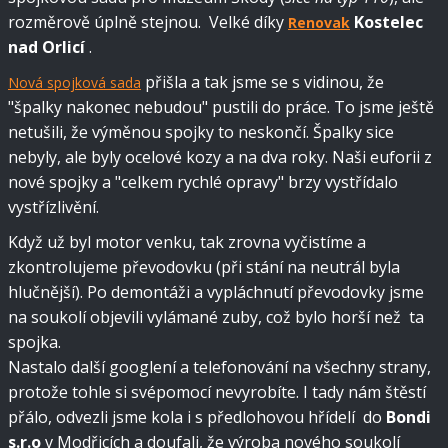
rozměrově úplně stejnou. Velké díky
Kostelec
Renovak
nad Orlicí
.
přišla a tak jsme se s vidinou, že
Nová spojková sada
"špalky nakonec nebudou" pustili do práce. To jsme ještě
netušili, že výměnou spojky to neskončí. Špalky sice
nebyly, ale byly ocelové kozy a na dva roky. Naši euforii z
nové spojky a "celkem rychlé opravy" brzy vystřídalo
vystřízlivění.
Když už byl motor venku, tak zrovna vyčistíme a
zkontrolujeme převodovku (při stání na neutrál byla
hlučnější). Po demontáži a vypláchnutí převodovky jsme
na soukolí objevili vylámané zuby, což bylo horší než ta
spojka.
Nastalo další googlení a telefonování na všechny strany,
protože tohle si svépomocí nevyrobíte. I tady nám štěstí
přálo, odvezli jsme kola i s předlohovou hřídelí do
Bondi
s.r.o
v Modřicích a doufali, že výroba nového soukolí