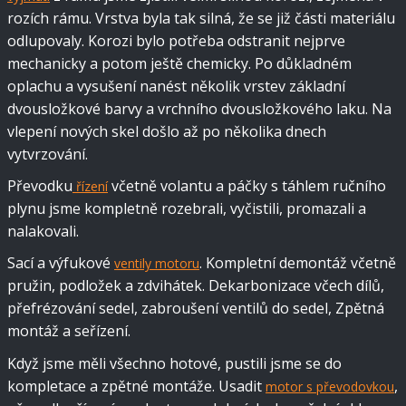
rozích rámu. Vrstva byla tak silná, že se již části materiálu
odlupovaly. Korozi bylo potřeba odstranit nejprve
mechanicky a potom ještě chemicky. Po důkladném
oplachu a vysušení nanést několik vrstev základní
dvousložkové barvy a vrchního dvousložkového laku. Na
vlepení nových skel došlo až po několika dnech
vytvrzování.
Převodku
včetně volantu a páčky s táhlem ručního
řízení
plynu jsme kompletně rozebrali, vyčistili, promazali a
nalakovali.
Sací a výfukové
. Kompletní demontáž včetně
ventily motoru
pružin, podložek a zdvihátek. Dekarbonizace včech dílů,
přefrézování sedel, zabroušení ventilů do sedel, Zpětná
montáž a seřízení.
Když jsme měli všechno hotové, pustili jsme se do
kompletace a zpětné montáže. Usadit
,
motor s převodovkou