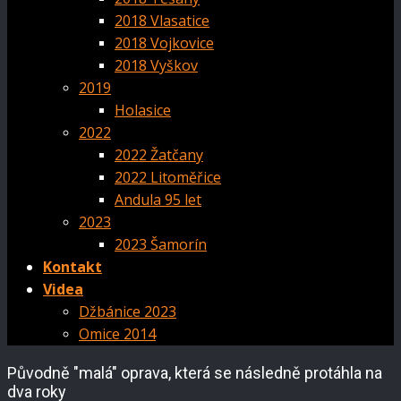
2018 Vlasatice
2018 Vojkovice
2018 Vyškov
2019
Holasice
2022
2022 Žatčany
2022 Litoměřice
Andula 95 let
2023
2023 Šamorín
Kontakt
Videa
Džbánice 2023
Omice 2014
Původně "malá" oprava, která se následně protáhla na
dva roky