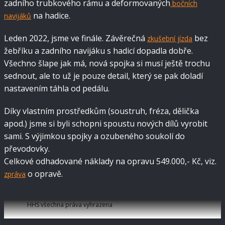
zadního trubkového rámu a deformovaných
bočních
na hadice.
navijáků
Leden 2022, jsme ve finále. Závěrečná
bez
zkušební jízda
žebříku a zadního navijáku s hadicí dopadla dobře.
Všechno šlape jak má, nová spojka si musí ještě trochu
sednout, ale to už je pouze detail, který se pak doladí
nastavením táhla od pedálu.
Díky vlastním prostředkům (soustruh, fréza, dělička
apod.) jsme si byli schopni spoustu nových dílů vyrobit
sami. S výjimkou spojky a ozubeného soukolí do
převodovky.
Celkové odhadované náklady na opravu 549.000,- Kč, viz.
o opravě.
zpráva
HHS všechna práva vyhrazena