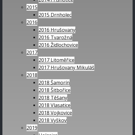
2015
2015 Drnholec
2016
2016 Hrušovany
2016 Tvarožná
2016 Židlochovice
2017
2017 Litoměřice
2017 Hrušovany Mikuláš
2018
2018 Šamorín
2018 Šitbořice
2018 Těšany
2018 Vlasatice
2018 Vojkovice
2018 Vyškov
2019