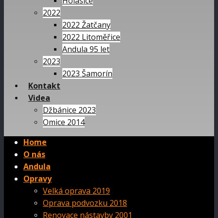
Holasice
2022
2022 Žatčany
2022 Litoměřice
Andula 95 let
2023
2023 Šamorín
Kontakt
Videa
Džbánice 2023
Omice 2014
Home
O nás
Andula
Opravy
Velká oprava 2019
Oprava podvozku 2018
Renovace nástavby 2001