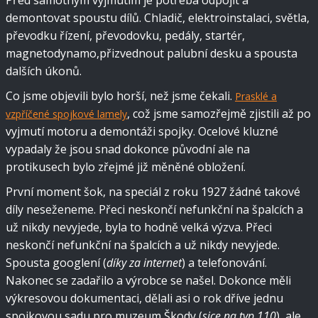
Před samotným vyjmutím je potřeba odpojit a
demontovat spoustu dílů. Chladič, elektroinstalaci, světla,
převodku řízení, převodovku, pedály, startér,
magnetodynamo,přizvednout palubní desku a spousta
dalších úkonů.
Co jsme objevili bylo horší, než jsme čekali.
Prasklé a
, což jsme samozřejmě zjistili až po
vzpříčené spojkové lamely
vyjmutí motoru a demontáži spojky. Ocelové kluzné
vypadaly že jsou snad dokonce původní ale na
protikusech bylo zřejmé již měněné obložení.
První moment šok, na speciál z roku 1927 žádné takové
díly neseženeme. Přeci neskončí nefunkční na špalcích a
už nikdy nevyjede, byla to hodně velká výzva. Přeci
neskončí nefunkční na špalcích a už nikdy nevyjede.
Spousta googlení (
díky za internet
) a telefonování.
Nakonec se zadařilo a výrobce se našel. Dokonce měli
výkresovou dokumentaci, dělali asi o rok dříve jednu
spojkovou sadu pro muzeum Škody (
sice na typ 110
), ale