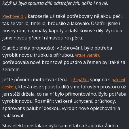
Když už byla spousta dílů odstrojených, došlo i na ně.
karoserie už také potřebovaly nějakou péči,
Plechové díly
tak se vařilo, tmelilo, brousilo a lakovalo. Ošetřili jsme i
nosný rám, napínáky kapoty a další kovové díly. Vyrobili
jsme novou přední rámovou rozpěru.
Cladič zlehka propouštěl v žebrování, bylo potřeba
vyrobit novou trubku s přírubou,
vrtule větráku
potřebovala nové bronzové pouzdro a řemen byl také za
zenitem.
Ještě původní motorová stěna -
spojená s
přepážka
palubní
, která nese spoustu dílů v motorovém prostoru už
deskou
jen stěží držela, co na ní bylo přimontováno. Bylo potřeba
vyrobit novou. Rozměřit veškerá uchycení, průchody,
spárovat s palubní deskou, vyrobit nové oplechování a
nalakovat..
Stav elektroinstalace byla samostatná kapitola. Žádná