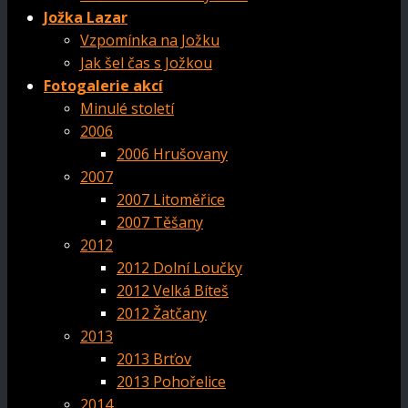
Jožka Lazar
Vzpomínka na Jožku
Jak šel čas s Jožkou
Fotogalerie akcí
Minulé století
2006
2006 Hrušovany
2007
2007 Litoměřice
2007 Těšany
2012
2012 Dolní Loučky
2012 Velká Bíteš
2012 Žatčany
2013
2013 Brťov
2013 Pohořelice
2014