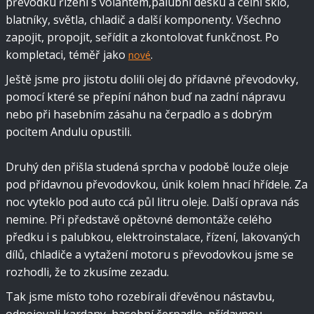
převodku řízení s volantem,palubní desku a čelní sklo,
blatníky, světla, chladič a další komponenty. Všechno
zapojit, propojit, seřídit a zkontolovat funkčnost. Po
kompletaci, téměř jako
.
nové
Ještě jsme pro jistotu dolili olej do přídavné převodovky,
pomocí které se přepíní náhon buď na zadní nápravu
nebo při hasebním zásahu na čerpadlo a s dobrým
pocitem Andulu opustili.
Druhý den přišla studená sprcha v podobě louže oleje
pod přídavnou převodovkou, únik kolem hnací hřídele. Za
noc vyteklo pod auto ccá půl litru oleje. Další oprava nás
nemine. Při představě opětovné demontáže celého
předku i s palubkou, elektroinstalace, řízení, lakovaných
dílů, chladiče a vytažení motoru s převodovkou jsme se
rozhodli, že to zkusíme zezadu.
Tak jsme místo toho rozebírali dřevěnou nástavbu,