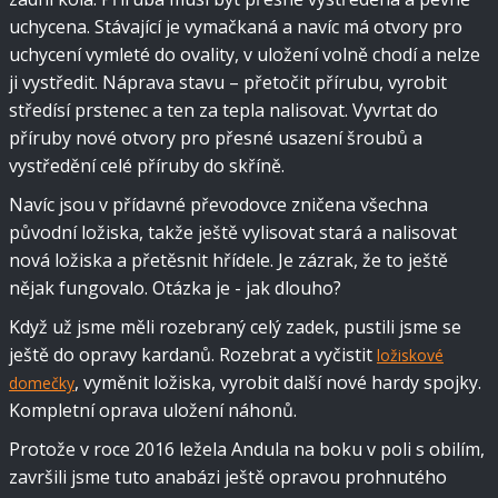
uchycena. Stávající je vymačkaná a navíc má otvory pro
uchycení vymleté do ovality, v uložení volně chodí a nelze
ji vystředit. Náprava stavu – přetočit přírubu, vyrobit
středísí prstenec a ten za tepla nalisovat. Vyvrtat do
příruby nové otvory pro přesné usazení šroubů a
vystředění celé příruby do skříně.
Navíc jsou v přídavné převodovce zničena všechna
původní ložiska, takže ještě vylisovat stará a nalisovat
nová ložiska a přetěsnit hřídele. Je zázrak, že to ještě
nějak fungovalo. Otázka je - jak dlouho?
Když už jsme měli rozebraný celý zadek, pustili jsme se
ještě do opravy kardanů. Rozebrat a vyčistit
ložiskové
, vyměnit ložiska, vyrobit další nové hardy spojky.
domečky
Kompletní oprava uložení náhonů.
Protože v roce 2016 ležela Andula na boku v poli s obilím,
završili jsme tuto anabázi​ ještě opravou prohnutého