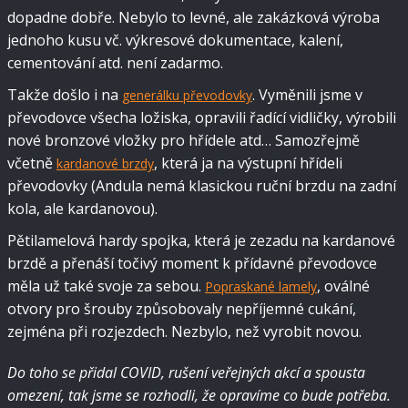
dopadne dobře. Nebylo to levné, ale zakázková výroba
jednoho kusu vč. výkresové dokumentace, kalení,
cementování atd. není zadarmo.
Takže došlo i na
. Vyměnili jsme v
generálku převodovky
převodovce všecha ložiska, opravili řadící vidličky, výrobili
nové bronzové vložky pro hřídele atd… Samozřejmě
včetně
, která ja na výstupní hřídeli
kardanové brzdy
převodovky (Andula nemá klasickou ruční brzdu na zadní
kola, ale kardanovou).
Pětilamelová hardy spojka, která je zezadu na kardanové
brzdě a přenáší točivý moment k přídavné převodovce
měla už také svoje za sebou.
, oválné
Popraskané lamely
otvory pro šrouby způsobovaly nepříjemné cukání,
zejména při rozjezdech. Nezbylo, než vyrobit novou.
Do toho se přidal COVID, rušení veřejných akcí a spousta
omezení, tak jsme se rozhodli, že opravíme co bude potřeba.