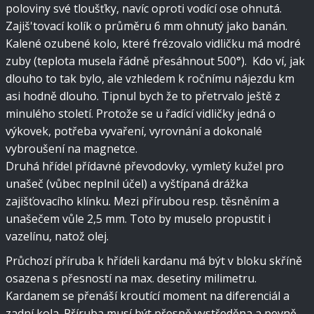
poloviny své tloušťky, navíc oproti vodící ose ohnutá.
Zajiš'tovací kolík o průměru 6 mm ohnutý jako banán.
Kalené ozubené kolo, které frézovalo vidličku má modré
zuby (teplota musela řádně přesáhnout 500°). Kdo ví, jak
dlouho to tak bylo, ale vzhledem k ročnímu nájezdu km
asi hodně dlouho. Tipnul bych že to přetrvalo ještě z
minulého století. Protože se u řadící vidličky jedná o
výkovek, potřeba vyvaření, vyrovnání a dokonalé
vybroušení na magnetce.
Druhá hřídel přídavné převodovky, vymletý kužel pro
unašeč (vůbec neplnil účel) a vyštípaná drážka
zajišťovacího klínku. Mezi přírubou resp. těsněním a
unašečem vůle 2,5 mm. Toto by muselo propustit i
vazelínu, natož olej.
Průchozí příruba k hřídeli kardanu má být v bloku skříně
osazena s přesností na max. desetiny milimetru.
Kardanem se přenáší kroutící moment na diferenciál a
zadní kola. Příruba musí být přesně vystředěna a pevně