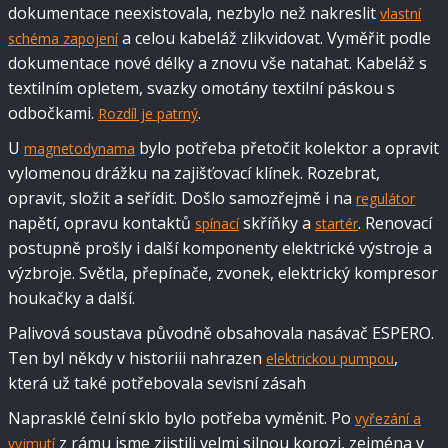
dokumentace neexistovala, nezbylo než nakreslit
vlastní
a celou kabeláž zlikvidovat. Vyměřit podle
schéma zapojení
dokumentace nové délky a znovu vše natahat. Kabeláž s
textilním opletem, svazky omotány textilní páskou s
odbočkami.
.
Rozdíl je patrný
U
bylo potřeba přetočit kolektor a opravit
magnetodynama
vylomenou drážku na zajišťovací klínek. Rozebrat,
opravit, složit a seřídit. Došlo samozřejmě i na
regulátor
napětí, opravu kontaktů
skříňky a
. Renovací
spínací
startér
postupně prošly i další komponenty elektrické výstroje a
výzbroje. Světla, přepínače, zvonek, elektrický kompresor
houkačky a další.
Palivová soustava původně obsahovala nasávač ESPERO.
Ten byl někdy v historiii nahrazen
,
elektrickou pumpou
která už také potřebovala sevisní zásah
Naprasklé čelní sklo bylo potřeba vyměnit. Po
vyřezání a
z rámu jsme zjistili velmi silnou korozi, zejména v
vyjmutí