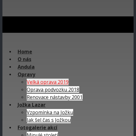
Home
O nás
Andula
Opravy
Velká oprava 2019
Oprava podvozku 2018
Renovace nástavby 2001
Jožka Lazar
Vzpomínka na Jožku
Jak šel čas s Jožkou
Fotogalerie akcí
Minulé století