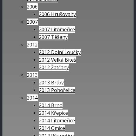
2006
2006 Hrušovany
2007
2007 Litoměřice
2007 Těšany
2012
2012 Dolní Loučky
2012 Velká Bíteš
2012 Žatčany
2013
2013 Brťov
2013 Pohořelice
2014
2014 Brno
2014 Křepice
2014 Litoměřice
2014 Omice
2014 Přísnotice