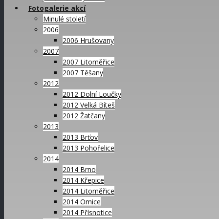
Fotogalerie akcí
Minulé století
2006
2006 Hrušovany
2007
2007 Litoměřice
2007 Těšany
2012
2012 Dolní Loučky
2012 Velká Bíteš
2012 Žatčany
2013
2013 Brťov
2013 Pohořelice
2014
2014 Brno
2014 Křepice
2014 Litoměřice
2014 Omice
2014 Přísnotice